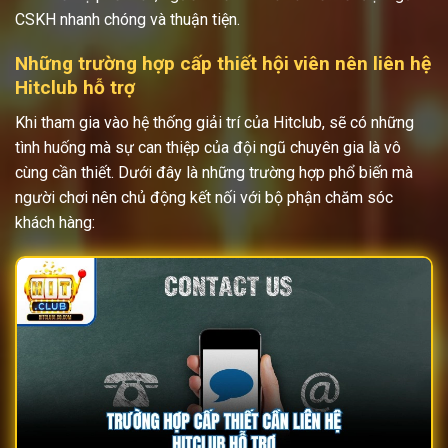
CSKH nhanh chóng và thuận tiện.
Những trường hợp cấp thiết hội viên nên liên hệ
Hitclub hỗ trợ
Khi tham gia vào hệ thống giải trí của Hitclub, sẽ có những
tình huống mà sự can thiệp của đội ngũ chuyên gia là vô
cùng cần thiết. Dưới đây là những trường hợp phổ biến mà
người chơi nên chủ động kết nối với bộ phận chăm sóc
khách hàng: