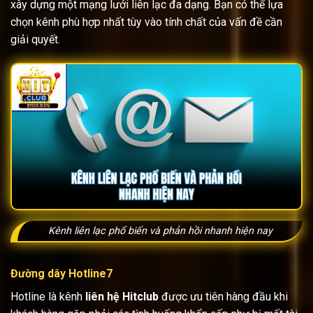
xây dựng một mạng lưới liên lạc đa dạng. Bạn có thể lựa
chọn kênh phù hợp nhất tùy vào tính chất của vấn đề cần
giải quyết.
Kênh liên lạc phổ biến và phản hồi nhanh hiện nay
Đường dây Hotline7
Hotline là kênh
liên hệ Hitclub
được ưu tiên hàng đầu khi