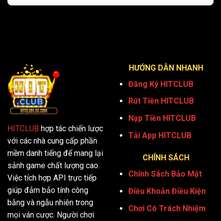
HƯỚNG DẪN NHANH
Đăng Ký HITCLUB
Rút Tiền HITCLUB
Nạp Tiền HITCLUB
HITCLUB
hợp tác chiến lược
Tải App HITCLUB
với các nhà cung cấp phần
mềm danh tiếng để mang lại
CHÍNH SÁCH
sảnh game chất lượng cao.
Chính Sách Bảo Mật
Việc tích hợp API trực tiếp
giúp đảm bảo tính công
Điều Khoản Điều Kiện
bằng và ngẫu nhiên trong
Chơi Có Trách Nhiệm
mọi ván cược. Người chơi