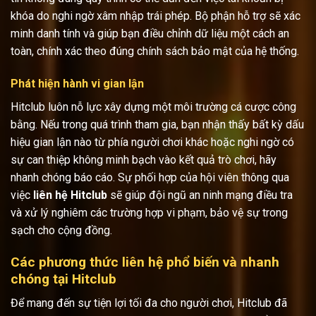
khóa do nghi ngờ xâm nhập trái phép. Bộ phận hỗ trợ sẽ xác
minh danh tính và giúp bạn điều chỉnh dữ liệu một cách an
toàn, chính xác theo đúng chính sách bảo mật của hệ thống.
Phát hiện hành vi gian lận
Hitclub luôn nỗ lực xây dựng một môi trường cá cược công
bằng. Nếu trong quá trình tham gia, bạn nhận thấy bất kỳ dấu
hiệu gian lận nào từ phía người chơi khác hoặc nghi ngờ có
sự can thiệp không minh bạch vào kết quả trò chơi, hãy
nhanh chóng báo cáo. Sự phối hợp của hội viên thông qua
việc
liên hệ Hitclub
sẽ giúp đội ngũ an ninh mạng điều tra
và xử lý nghiêm các trường hợp vi phạm, bảo vệ sự trong
sạch cho cộng đồng.
Các phương thức liên hệ phổ biến và nhanh
chóng tại Hitclub
Để mang đến sự tiện lợi tối đa cho người chơi, Hitclub đã