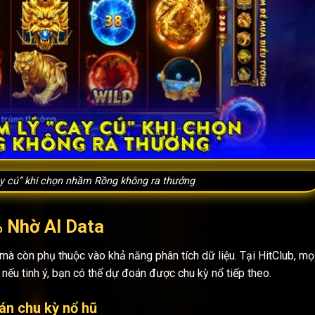
y cú” khi chọn nhầm Rồng không ra thưởng
% Nhờ AI Data
 còn phụ thuộc vào khả năng phân tích dữ liệu. Tại HitClub, mọ
nếu tinh ý, bạn có thể dự đoán được chu kỳ nổ tiếp theo.
án chu kỳ nổ hũ