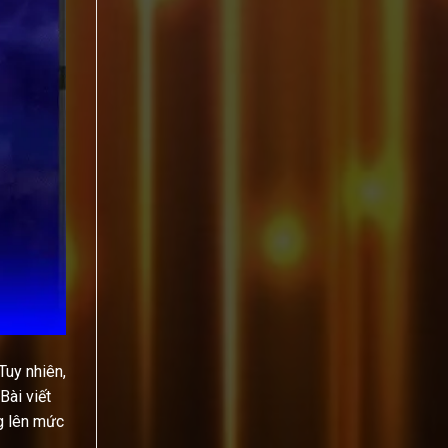
 Tuy nhiên,
Bài viết
ng lên mức