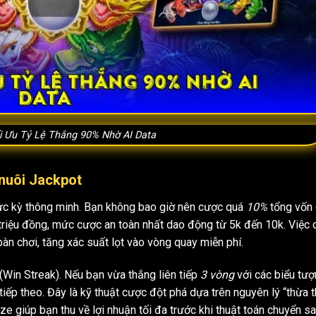
i Ưu Tỷ Lệ Thắng 90% Nhờ AI Data
 nuôi Jackpot
 cực kỳ thông minh. Bạn không bao giờ nên cược quá
10%
tổng vốn
 triệu đồng, mức cược an toàn nhất dao động từ 5k đến 10k. Việc d
bàn chơi, tăng xác suất lọt vào vòng quay miễn phí.
(Win Streak). Nếu bạn vừa thắng liên tiếp
3 vòng
với các biểu tượ
iếp theo. Đây là kỹ thuật cược đột phá dựa trên nguyên lý “thừa 
ize giúp bạn thu về lợi nhuận tối đa trước khi thuật toán chuyển s