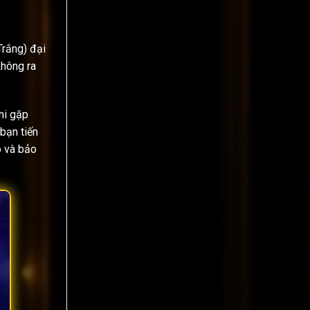
Trắng) đại
không ra
khi gặp
bạn tiến
o và bảo