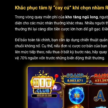
Khắc phục tâm lý “cay cú” khi chọn nhầm 
Trong vòng quay miễn phí của
kho tàng ngũ long
, ngư
diện cho các mức nhân thưởng khác nhau. Nhiều người t
thưởng thì lại càng dồn tiền cược lớn hơn để gỡ gạc. Điều
Để bảo toàn tài chính, bạn cần áp dụng chiến thuật quản
chuỗi không nổ. Cụ thể, nếu đơn vị cược cơ bản của bạn l
lên mức tiếp theo; nếu thua ở bất kỳ bước nào, hãy qua
vệ
70%
nguồn vốn trước những biến động thất thường.